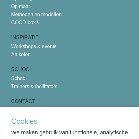
Op maat
Methoden en modellen
COCD-box®
INSPIRATIE
Workshops & events
Artikelen
SCHOOL
School
Trainers & facilitators
CONTACT
office@schoolofcreativethinking.nl
+31 6 43 72 08 40
Cookies
We maken gebruik van functionele, analytische