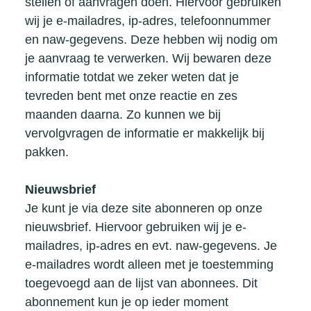
stellen of aanvragen doen. Hiervoor gebruiken
wij je e-mailadres, ip-adres, telefoonnummer
Social media en advertenties
en naw-gegevens. Deze hebben wij nodig om
We gebruiken cookies om relevantere
je aanvraag te verwerken. Wij bewaren deze
advertenties te tonen, het aantal weergaven
informatie totdat we zeker weten dat je
te beperken en de effectiviteit van
tevreden bent met onze reactie en zes
campagnes te meten. Deze cookies worden
maanden daarna. Zo kunnen we bij
aangeboden door onze advertentiepartners.
vervolgvragen de informatie er makkelijk bij
pakken.
Nieuwsbrief
Je kunt je via deze site abonneren op onze
nieuwsbrief. Hiervoor gebruiken wij je e-
mailadres, ip-adres en evt. naw-gegevens. Je
e-mailadres wordt alleen met je toestemming
toegevoegd aan de lijst van abonnees. Dit
abonnement kun je op ieder moment