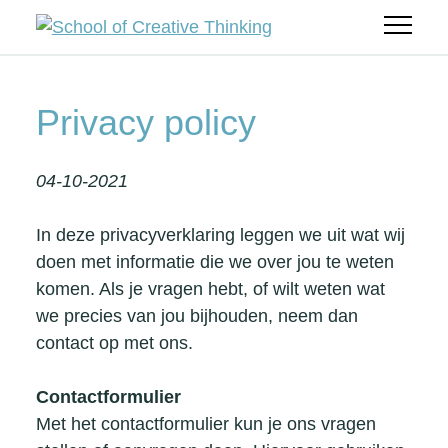
Cookie voorkeuren
Wij verzamelen alleen anonieme gegevens,
Privacy policy
tenzij je toestemming geeft voor meer. Kies
je cookie-instellingen hieronder. Lees meer
04-10-2021
in ons privacybeleid.
In deze privacyverklaring leggen we uit wat
wij
Functioneel
doen met informatie die we over jou te weten
Functionele cookies zijn noodzakelijk voor
komen. Als je vragen hebt, of wilt weten wat
het functioneren van de website.
we precies van jou bijhouden, neem dan
contact op met
ons
.
Analytisch en prestaties
Analytische cookies helpen ons de website
Contactformulier
te verbeteren door bezoekersgegevens te
Met het contactformulier kun je ons vragen
verzamelen en te analyseren.